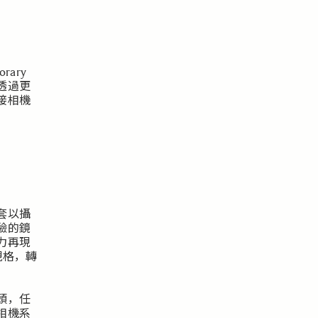
rary
透過更
接相機
套以攝
驗的鏡
力再現
規格，轉
頭，任
相機系