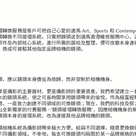
轉換服務是客戶可把自己心愛的適馬 Art、Sports 和 Contempo
頭轉換不同接環系統。只需把鏡頭送到適馬香港維修服務中心，
部件及內部核心系統，進行所需的調校及整理，便可改變本身連
，換成可接駁其他指定品牌相機的鏡頭。
頭，應以鏡頭本身價值為依歸，而非受制於相機機身。
單是攝影的主要器材，更是攝影師的重要資產。我們希望建立一
本的鏡頭系統，使之可長時間享用鏡頭帶來的愉悅。作為極富經
商，一直致力創建不同領域的可換鏡頭；現在，我們的科技及努
出全新獨家的付費服務 –“鏡頭接環轉換服務”，因應相機機身的
鏡頭本身的接環系統，改為連接其他品牌相機的鏡頭。
頭相機系統為攝影師帶來極大方便，給與不同選擇，隨意更換鏡
不同攝影領域。不幸地，每支可換鏡頭均局限於某一品牌規格的