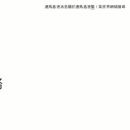
適馬香港消息
關於適馬香港
繁
/
英
世界網絡
搜尋
務