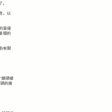
了。
統，以
目的是提
接環的
。
)有限
–“鏡頭接
鏡頭的接