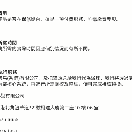
務費用
產品是否在保修期內，這是一項付費服務，均需繳費參與。
務所需時間
務所需的實際時間因應個別情況而有所不同。
何執行服務
適馬(香港)有限公司，及把鏡頭送給我們代為辦理，我們將透過
內部核心系統，再進行所需調校及整理，便可完成接環轉換。
港)有限公司
香港北角渣華道321號柯達大廈第二座 10 樓 06 室
73 6655
38 1852