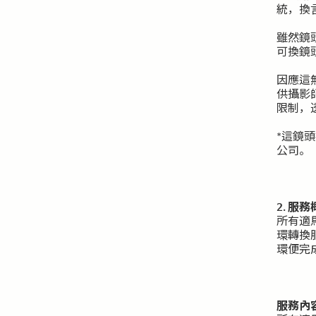
統，換
雖然鏡
可換鏡
因應這
供攝影
限制，
*這鏡
公司。
2. 服
所有適馬
環轉換
環便完
服務內