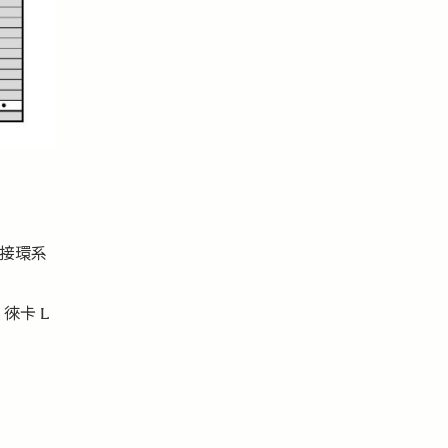
的接環系
徠卡 L