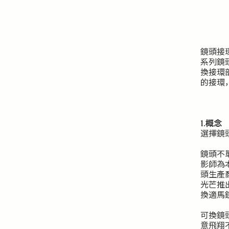
鏡頭接環
系列鏡
換接環
的接環
1.概念
選擇鏡
鏡頭不
影師為
頭生產
光芒推
換適馬
可換鏡
意飛翔