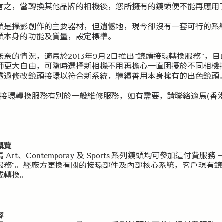
言之，當轉換其他品牌的相機後，您所擁有的鏡頭便不能再應用
頭是攝影創作的主要器材，但遺憾地，現今卻沒有一套可行的系
頭本身的功能及質量，設定標準。
無奈的情況，適馬於2013年9月2日推出“鏡頭接環轉換服務”，
師更大自由，可隨時選擇新相機不用再擔心一直困擾於不同相機
透過修改鏡頭接環以符合新系統，繼續善用本身擁有的出色鏡頭
頭接環轉換服務有別於一般維修服務，如有需要，請聯絡適馬(香港
務概覽
 Art、Contemporay 及 Sports 系列鏡頭均可參加這付費服務 
服務”。經廠方更換有關的接環部件及內部核心系統，客戶現有
成轉換。
容