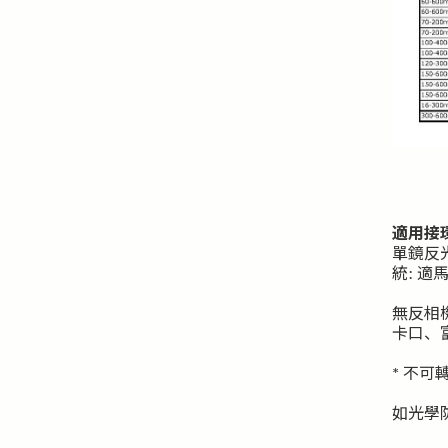
適用接
單鏡反光
統: 
無反相機
卡口、富
* 不可
如光學