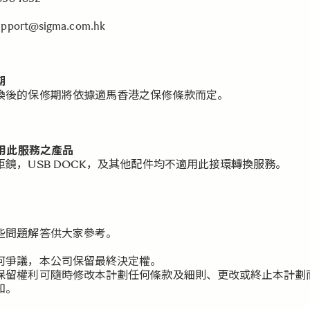
pport@sigma.com.hk
期
換後的保修期將依據適馬香港之保修條款而定。
適用此服務之產品
距鏡，USB DOCK，及其他配件均不適用此接環轉換服務。
些問題解答供大家參考。
何爭議，本公司保留最終決定權。
保留權利可隨時修改本計劃任何條款及細則、更改或終止本計劃
知。