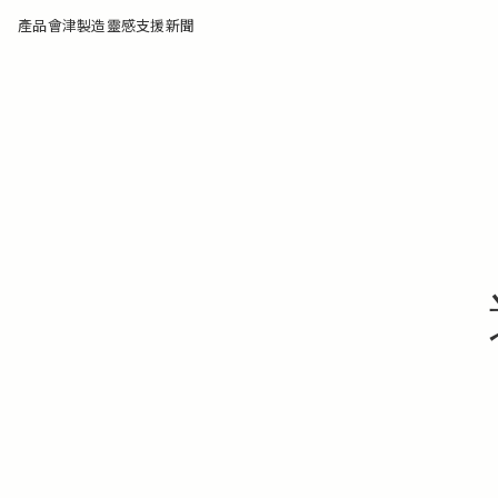
產品
會津製造
靈感
支援
新聞