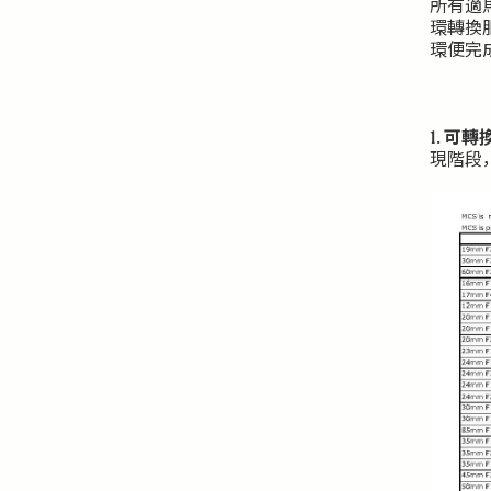
所有適馬
環轉換
環便完
1. 可
現階段，