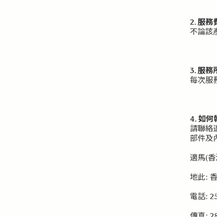
2. 服
不論該
3. 服
每次服
4. 如
請聯絡
部件及
適馬(香
地此: 
電話: 25
傳真: 28