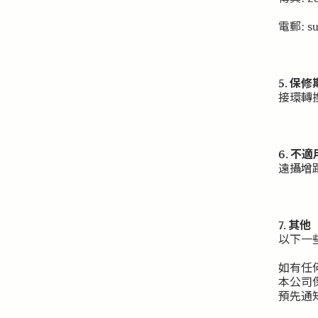
電郵: su
5. 保修
接環轉
6. 不
遠攝增
7. 其他
以下一
如有任
本公司
預先通